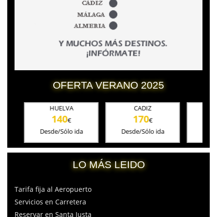
OFERTA VERANO 2025
HUELVA
CADIZ
CORD
140
170
180
€
€
Desde/Sólo ida
Desde/Sólo ida
Desde/Sól
LO MÁS LEIDO
Tarifa fija al Aeropuerto
Servicios en Carretera
Reservar en Santa Justa